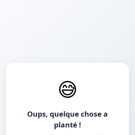
😅
Oups, quelque chose a
planté !