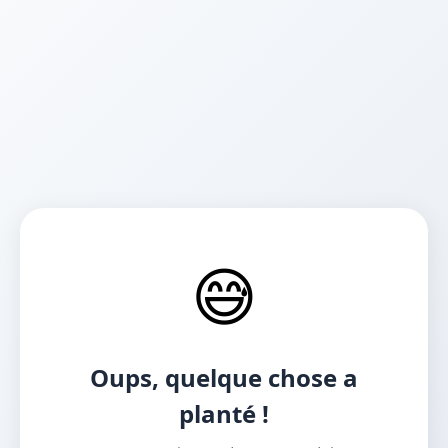
😅
Oups, quelque chose a
planté !