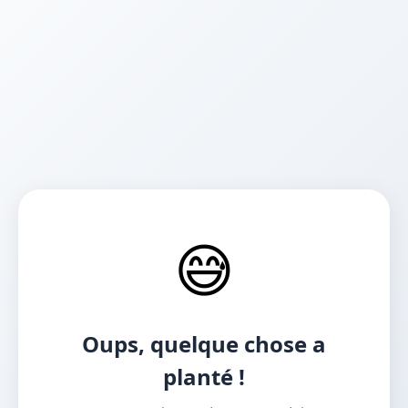
😅
Oups, quelque chose a
planté !