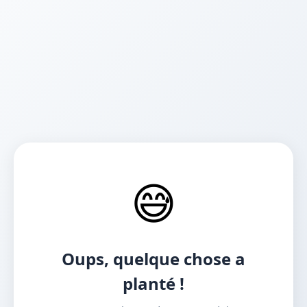
😅
Oups, quelque chose a
planté !