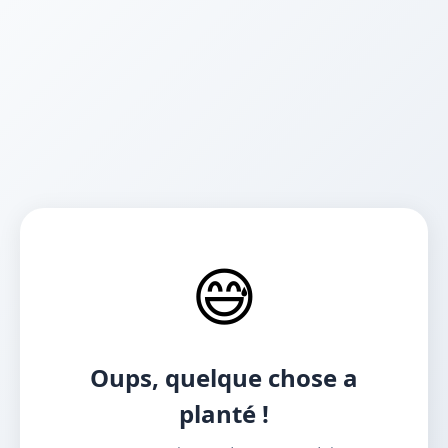
😅
Oups, quelque chose a
planté !