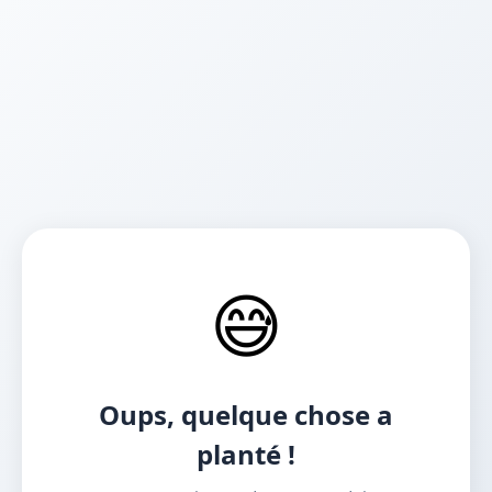
😅
Oups, quelque chose a
planté !