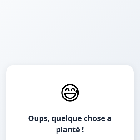
😅
Oups, quelque chose a
planté !