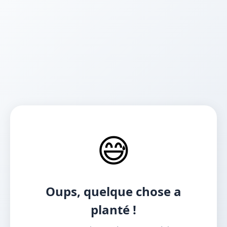
😅
Oups, quelque chose a
planté !