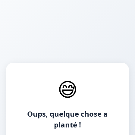
😅
Oups, quelque chose a
planté !