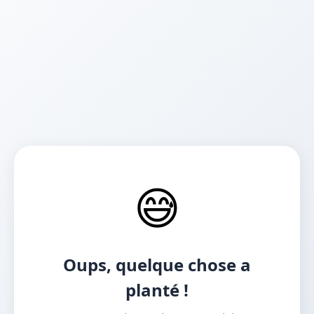
😅
Oups, quelque chose a
planté !