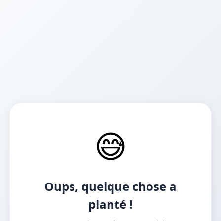
😅
Oups, quelque chose a
planté !