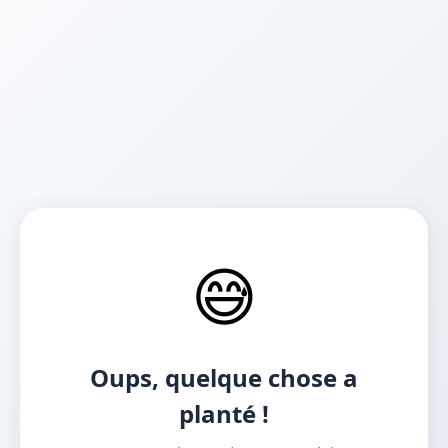
😅
Oups, quelque chose a
planté !