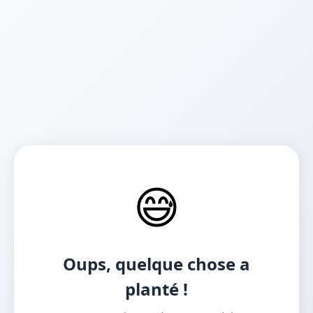
😅
Oups, quelque chose a
planté !