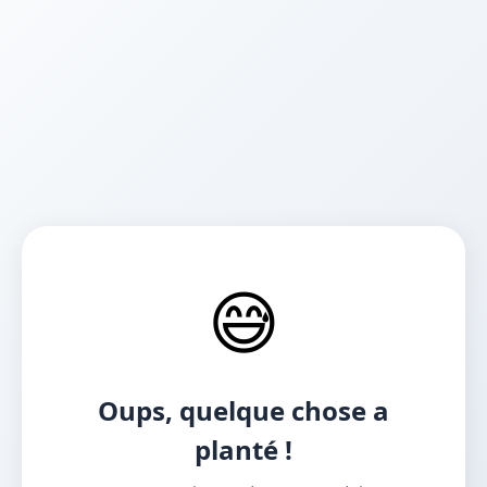
😅
Oups, quelque chose a
planté !