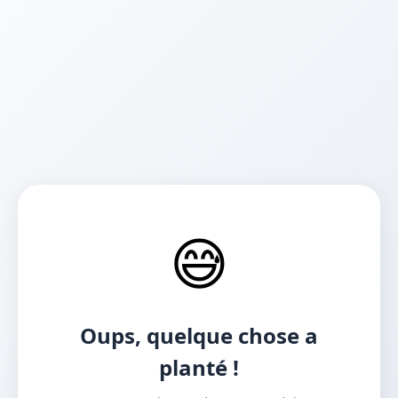
😅
Oups, quelque chose a
planté !