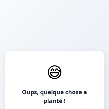
😅
Oups, quelque chose a
planté !