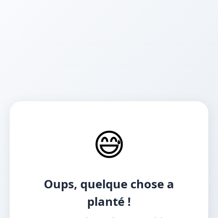
😅
Oups, quelque chose a
planté !