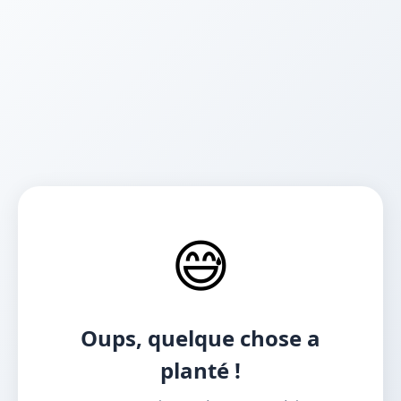
😅
Oups, quelque chose a
planté !