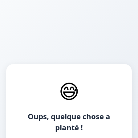
😅
Oups, quelque chose a
planté !