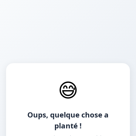
😅
Oups, quelque chose a
planté !