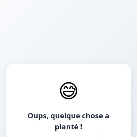
😅
Oups, quelque chose a
planté !