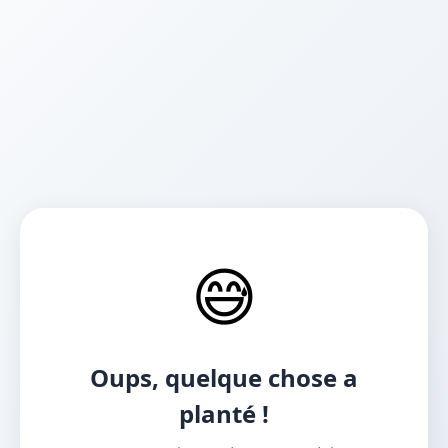
😅
Oups, quelque chose a
planté !