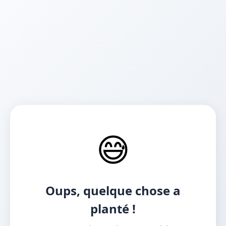
😅
Oups, quelque chose a
planté !