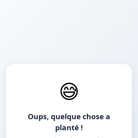
😅
Oups, quelque chose a
planté !