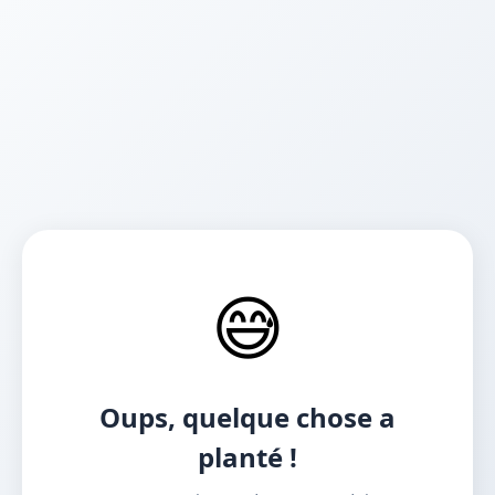
😅
Oups, quelque chose a
planté !