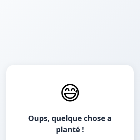
😅
Oups, quelque chose a
planté !