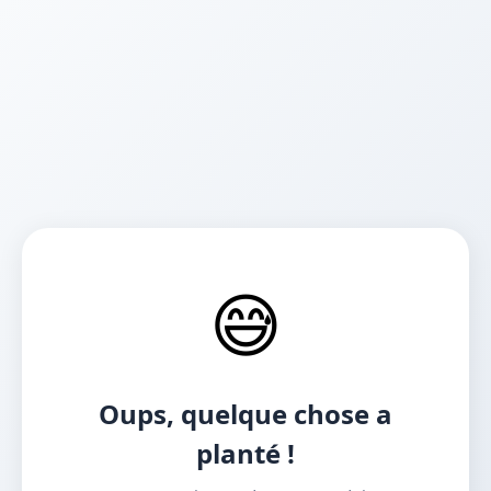
😅
Oups, quelque chose a
planté !