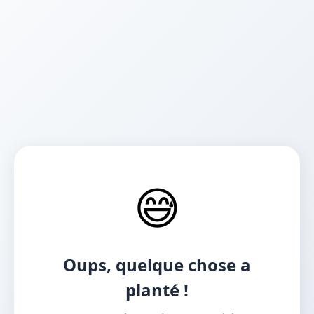
😅
Oups, quelque chose a
planté !