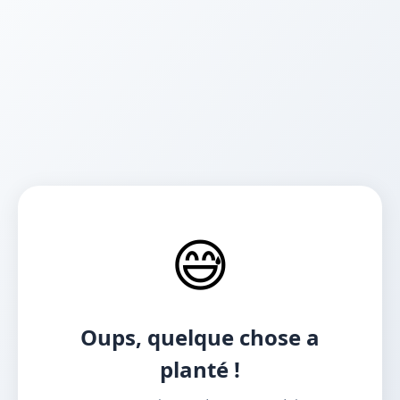
😅
Oups, quelque chose a
planté !