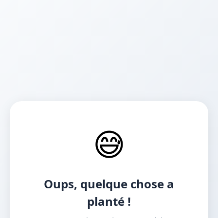
😅
Oups, quelque chose a
planté !