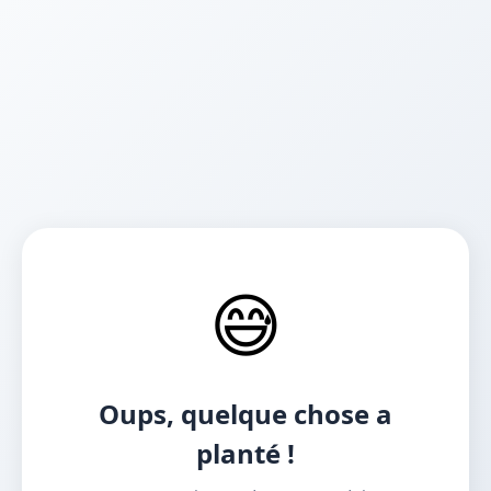
😅
Oups, quelque chose a
planté !