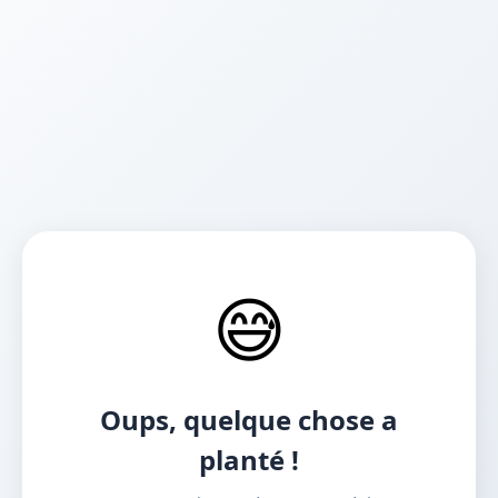
😅
Oups, quelque chose a
planté !