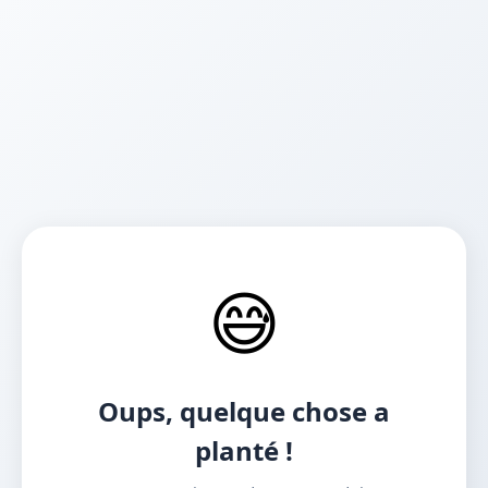
😅
Oups, quelque chose a
planté !