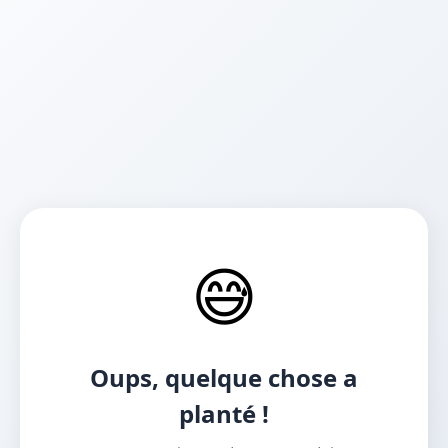
😅
Oups, quelque chose a
planté !