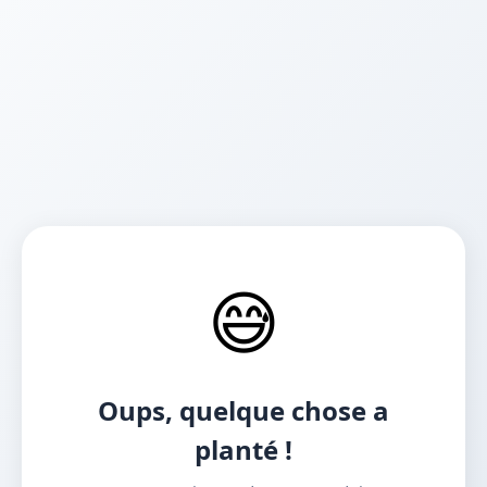
😅
Oups, quelque chose a
planté !