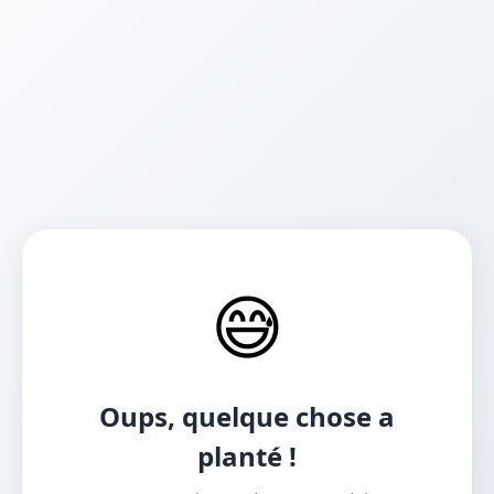
😅
Oups, quelque chose a
planté !