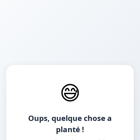
😅
Oups, quelque chose a
planté !