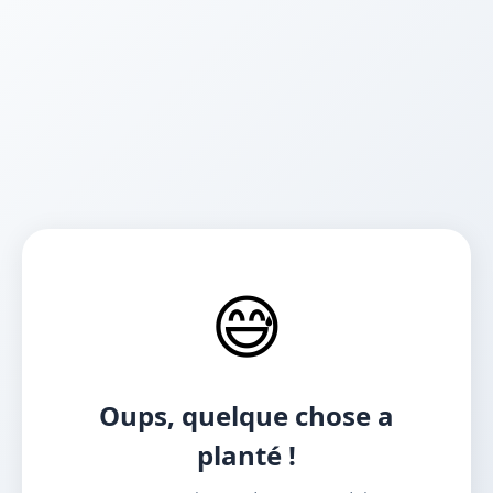
😅
Oups, quelque chose a
planté !