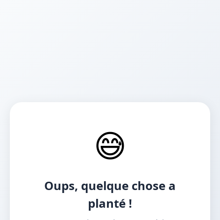
😅
Oups, quelque chose a
planté !