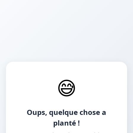
😅
Oups, quelque chose a
planté !