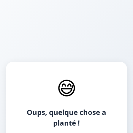
😅
Oups, quelque chose a
planté !