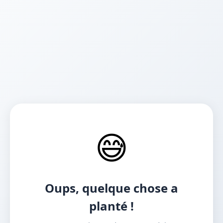
😅
Oups, quelque chose a
planté !