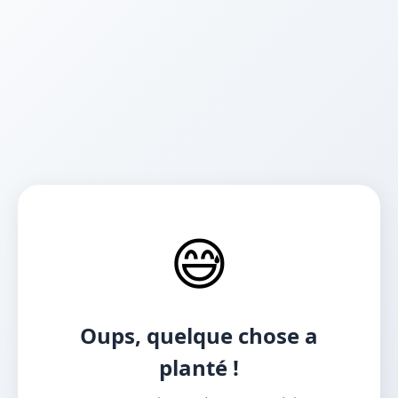
😅
Oups, quelque chose a
planté !