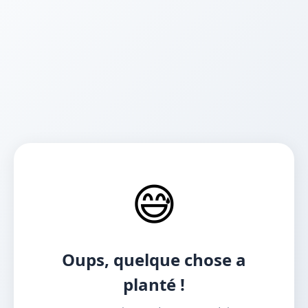
😅
Oups, quelque chose a
planté !