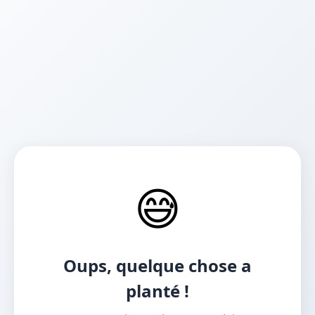
😅
Oups, quelque chose a
planté !