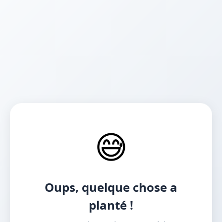
😅
Oups, quelque chose a
planté !