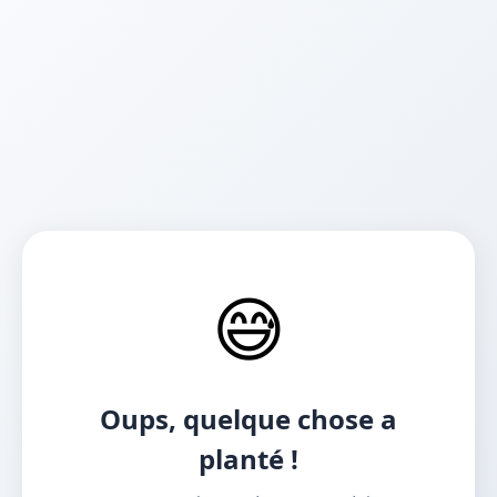
😅
Oups, quelque chose a
planté !