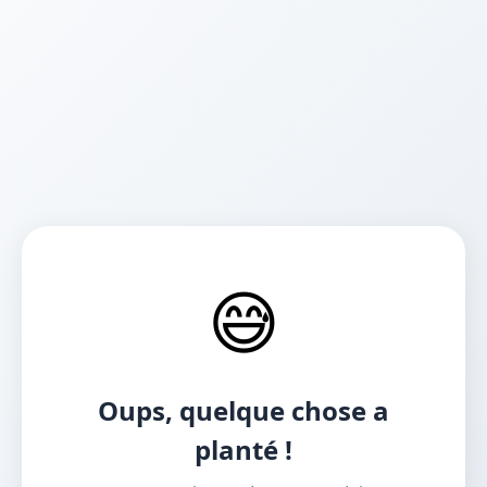
😅
Oups, quelque chose a
planté !