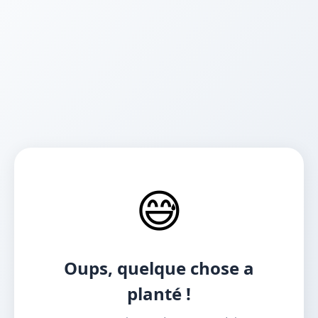
😅
Oups, quelque chose a
planté !