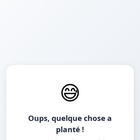
😅
Oups, quelque chose a
planté !